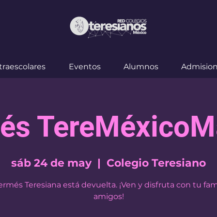
traescolares
Eventos
Alumnos
Admisio
és TereMéxicoM
sáb 24 de may
  |  
Colegio Teresiano
ermés Teresiana está devuelta. ¡Ven y disfruta con tu fami
amigos!