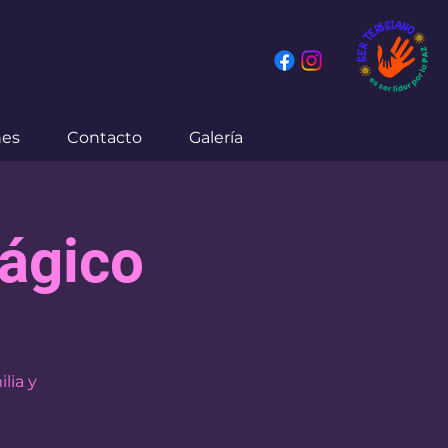
nes
Contacto
Galería
ágico
lia y