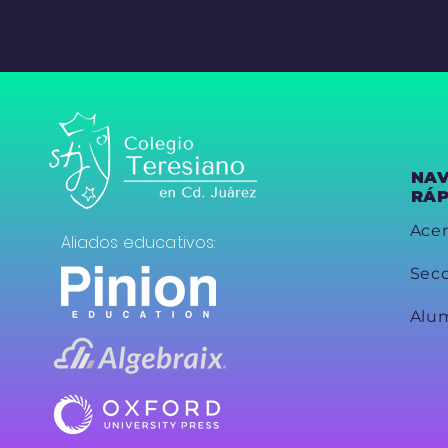
NA
RÁP
Acer
Aliados educativos:
Sec
Alu