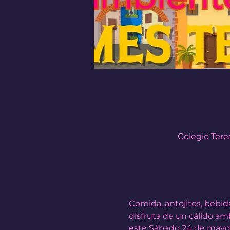
Colegio Teres
Comida, antojitos, bebid
disfruta de un cálido am
este Sábado 24 de mayo 